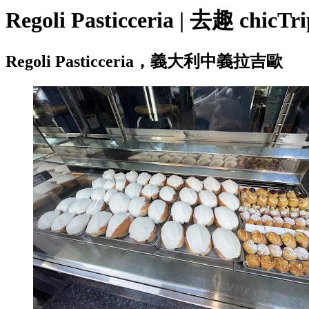
Regoli Pasticceria | 去趣 chicTri
Regoli Pasticceria，義大利中義拉吉歐